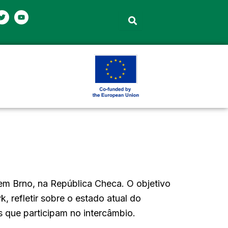
T
Y
w
o
i
u
t
t
t
u
e
b
r
e
 em Brno, na República Checa. O objetivo
, refletir sobre o estado atual do
 que participam no intercâmbio.