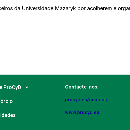
eiros da Universidade Mazaryk por acolherem e organ
Contacte-nos:
e ProCyD
procyd.eu/contact/
órcio
www.procyd.eu
vidades