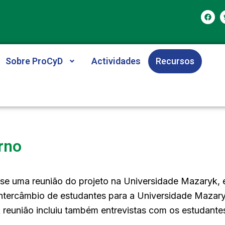
F
a
c
e
b
o
o
Sobre ProCyD
Actividades
Recursos
k
rno
ou-se uma reunião do projeto na Universidade Mazaryk,
 intercâmbio de estudantes para a Universidade Mazaryk
reunião incluiu também entrevistas com os estudantes